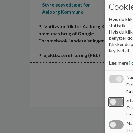
Cookie
Styrelsesvedtægt for
Aalborg Kommune.
Hvis du klik
statistik.
Privatlivspolitik for Aalborg K
Hvis du klik
ommunes brug af Google
benytter dog
Chromebook i undervisningen
Klikker du p
krydset af.
Projektbaseret læring (PBL)
Læs mere i
Nød
Dis
For
Sit
Traf
For
Ma
Tra