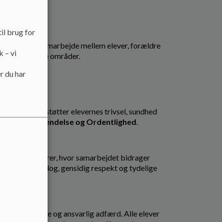
il brug for
ikation og samarbejde mellem elever, forældre
k – vi
le nedenstående områder.
r du har
gen og understøtter elevernes trivsel, sundhed
er, jf.
Anerkendelse og Ordentlighed
.
g øvrige aktører, hvor samarbejdet bidrager
nemføres i dialog, gensidig respekt og tydelige
rdentlig tone og ansvarlig adfærd. Alle elever