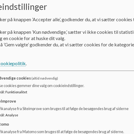
indstillinger
Åbenhed
Ordentlighed
ker på knappen ’Accepter alle’, godkender du, at vi sætter cookies t
Værdierne er retningsgivende for samvær, adfærd, kommun
ker på knappen ’Kun nødvendige,’ sætter vi ikke cookies til statisti
og ansatte og danner fundament for skolens praksis på al
 en cookie for at huske dit valg.
å ’Gem valgte’ godkender du, at vi sætter cookies for de kategorie
Princip
Motion og bevægelse
cookiepolitik
.
Motion og bevægelse indgår som en naturlig del af skoleda
og læring i respekt for forskellighed og deltagelsesmulighed
vendige cookies
(altid nødvendig)
Samarbejdet i den åbne skole
se cookies gemmer dine valg om cookieindstillinger.
mål
:
Funktionalitet
Skolen indgår samarbejder med lokalsamfund, foreninger o
meningsfuldt til undervisningen og elevernes læring og gen
eImprove
rammer, jf.
Åbenhed og Ordentlighed
.
ikanalyse fra Siteimprove som bruges til at følge de besøgendes brug af siderne
mål
:
Analyse
Samvær, adfærd, sprogbrug og kommunikation
tomo
Samvær og kommunikation på skolen er præget af respekt, o
fikanalyse fra Matomo som bruges til at følge de besøgendes brug af siderne.