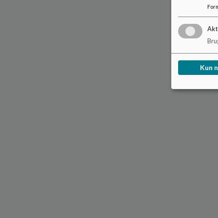
For
Akt
Brug
Kun 