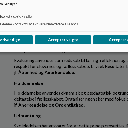
har ret til at blive mødt med anerkendelse og til at indgå i
mål
:
Analyse
krænker eller udelukker, accepteres ikke, jf.
Anerkendelse
iver/deaktivér alle
Kost, rygning, alkohol og sundhed
 denne kontakt til at aktivere/deaktivere alle apps.
Skolen fremmer sunde valg og ansvarlig adfærd i forhold ti
arbejdes forebyggende og med tydelige rammer, så skolen er e
Ordentlighed og Åbenhed
.
nødvendige
Accepter valgte
Accepter 
Arbejdet med evaluering
Evaluering anvendes som redskab til læring, refleksion o
respekt for elevernes og fællesskabets trivsel. Resultater b
jf.
Åbenhed og Anerkendelse
.
Holddannelse
Holddannelse anvendes dynamisk og pædagogisk begrundet f
deltagelse i fællesskabet. Organiseringen sker med fokus 
jf.
Anerkendelse og Ordentlighed
.
Udmøntning
Skoleledelsen har ansvaret for, at dette princip omsættes ti