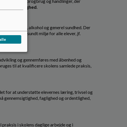
 fællesskabet. Sprogbrug og handlinger, der
 og Ordentlighed
.
l kost, rygning, alkohol og generel sundhed. Der
t trygt og sundt miljø for alle elever, jf.
alle
g udvikling og gennemføres med åbenhed og
ruges til at kvalificere skolens samlede praksis,
or at understøtte elevernes læring, trivsel og
på gennemsigtighed, faglighed og ordentlighed,
l praksis i skolens daglige arbejde og i