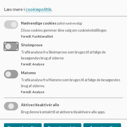
o
l
Læs mere i
cookiepolitik
.
Møder i skoleåret 2025/2026:
d
Onsdag d. 10. september 2025
e
Onsdag d. 22. oktober 2025
Nødvendige cookies
(altid nødvendig)
t
Onsdag d. 3. november 2025
Disse cookies gemmer dine valg om cookieindstillinger.
Onsdag d. 28. januar 2026
Formål
:
Funktionalitet
Onsdag d. 4. marts 2026
Onsdag d. 29. april 2026
SiteImprove
Trafikanalyse fra Siteimprove som bruges til at følge de
besøgendes brug af siderne
Formål
:
Analyse
Matomo
Trafikanalyse fra Matomo som bruges til at følge de besøgendes
brug af siderne.
Formål
:
Analyse
Aktiver/deaktivér alle
Stigsborg Skole
Brug denne kontakt til at aktivere/deaktivere alle apps.
Stigsborg Bygade 50, 9400 Nørresundby
Stigsborgskole@aalborg.dk