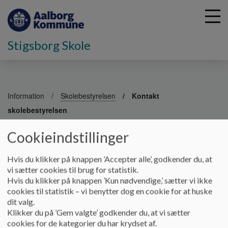
Stigsborg Skole
G
å
Information
Skolebestyrelsen
Kontakt
t
skolebestyrelsen
i
l
Cookieindstillinger
h
Kontakt skolebestyrelsen
o
v
Hvis du klikker på knappen ’Accepter alle’, godkender du, at
e
vi sætter cookies til brug for statistik.
Skolebestyrelsen afholder seks møder om året.
d
Hvis du klikker på knappen ’Kun nødvendige,’ sætter vi ikke
i
cookies til statistik – vi benytter dog en cookie for at huske
Har du spørgsmål eller inputs til skolebestyrelsen, skal du
n
dit valg.
kontakte skolebestyrelsesformand Tine Bjørka
d
Klikker du på ’Gem valgte’ godkender du, at vi sætter
(Tine@bjoerka.dk) eller skoleleder Susanne Folsach Klessen
h
cookies for de kategorier du har krydset af.
(sfk-skole@aalborg.dk)