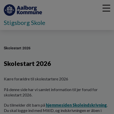
Stigsborg Skole
G
å
Skolestart 2026
t
i
Skolestart 2026
l
h
o
v
Kære forældre til skolestartere 2026
e
d
På denne side har vi samlet information til jer forud for
i
skolestart 2026.
n
Du tilmelder dit barn på
hjemmesiden Skoleindskrivning
.
d
Du skal logge ind med MitID, og indskrivningen er åben i
h