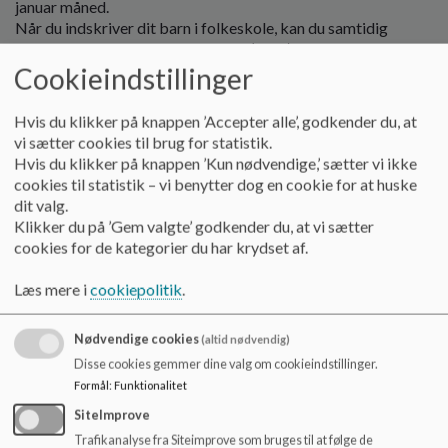
januar måned.
o
Når du indskriver dit barn i folkeskole, kan du samtidig
l
indskrive til Skolefritidsordningen (DUS) på den valgte skole.
d
e
Cookieindstillinger
Du kan også altid melde dit barn ind i DUS på et senere
t
tidspunkt på
Pladsanvisningens hjemmeside
.
Hvis du klikker på knappen ’Accepter alle’, godkender du, at
Vi glæder os til at byde dig og dit barn velkommen, og vi
vi sætter cookies til brug for statistik.
glæder os til at give dit barn en god skolestart efter
Hvis du klikker på knappen ’Kun nødvendige,’ sætter vi ikke
sommerferien.
cookies til statistik – vi benytter dog en cookie for at huske
dit valg.
Læs mere om Skolestart på Aalborg Kommunes
Klikker du på ’Gem valgte’ godkender du, at vi sætter
hjemmeside.
cookies for de kategorier du har krydset af.
Har du spørgsmål omhandlede skoleindskrivning eller
Læs mere i
cookiepolitik
.
skolestart, kontakt skolens kontor på telefonnummer 99 82
45 20 eller mail
Stigsborgskole@aalborg.dk
.
Nødvendige cookies
(altid nødvendig)
Disse cookies gemmer dine valg om cookieindstillinger.
1. Orienteringsmøde angående skolestart
Formål
:
Funktionalitet
Fælles invitation til orienteringsmøde angående skolestart i
SiteImprove
Nørresundby.
Trafikanalyse fra Siteimprove som bruges til at følge de
Afholdes onsdag den 14. januar 2026 klokken 16.00-18.00 på