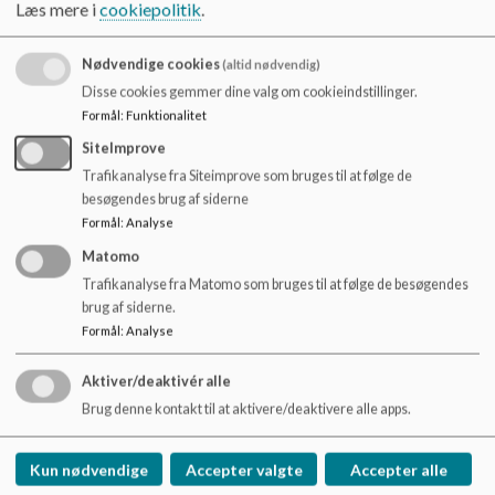
hverdage kl. 6-9. Den venstre vognbane, nærmest Huset
Læs mere i
cookiepolitik
.
Stigsborg, bruges til afsætning.
Nødvendige cookies
(altid nødvendig)
Løsningen er trafiksikker, da alle børn bliver sat af på den
Disse cookies gemmer dine valg om cookieindstillinger.
"rigtige side" af vejen. Det er kun tilladt med ind- og
Formål
:
Funktionalitet
udstigning - "kiss-and-goodbye".
SiteImprove
Forældre med særlige behov kan søge om tilladelse til
Trafikanalyse fra Siteimprove som bruges til at følge de
korttidsparkering tæt ved huset.
besøgendes brug af siderne
Formål
:
Analyse
Parkering i mobilitetshuset Henning J
Matomo
Hvis du har brug for at parkere, bedes du benytte
Trafikanalyse fra Matomo som bruges til at følge de besøgendes
mobilitetshuset Henning J, som ligger 110 meter nord for
brug af siderne.
Huset Stigsborg.
Formål
:
Analyse
I stueetagen er der gratis parkering i én time. Hvis du holder
Aktiver/deaktivér alle
længere, skal parkering aktiveres via app eller QR-kode.
Brug denne kontakt til at aktivere/deaktivere alle apps.
Busforbindelse
Linje 16 stopper hver halve time på Limfjordsvej, ca. 170
Kun nødvendige
Accepter valgte
Accepter alle
meter fra Huset Stigsborg. Limfjordsvej er primært busvej og