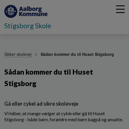
Stigsborg Skole
G
å
Sikker skolevej
Sådan kommer du til Huset Stigsborg
t
i
Sådan kommer du til Huset
l
h
Stigsborg
o
v
e
d
Gå eller cykel ad sikre skoleveje
i
n
Vi håber, at mange vælger at cykle eller gå til Huset
d
Stigsborg - både børn, forældre med børn bagpå og ansatte.
h