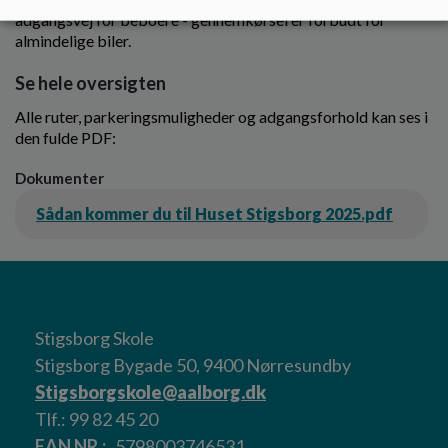
adgangsvej for beboere - gennemkørsel er forbudt for
almindelige biler.
Se hele oversigten
Alle ruter, parkeringsmuligheder og adgangsforhold kan ses i
den fulde PDF:
Dokumenter
Sådan kommer du til Huset Stigsborg 2025.pdf
Stigsborg Skole
Stigsborg Bygade 50, 9400 Nørresundby
Stigsborgskole@aalborg.dk
Tlf.: 99 82 45 20
EAN NR.
5798003746531