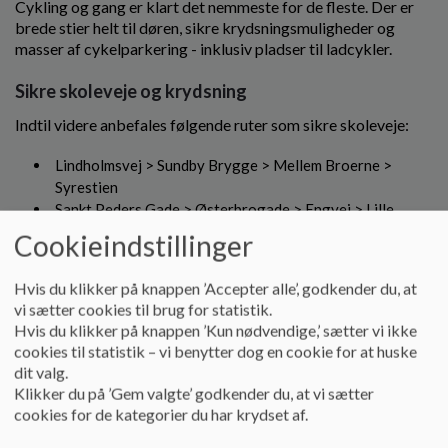
Cykling og gang er klart det nemmeste for de fleste. Der er
o
brede stier helt til døren, sikre krydsningsmuligheder og
l
masser af cykelparkering - inklusiv pladser til ladcykler.
d
e
Sikre skoleveje og krydsning
t
Indtil videre anbefales følgende ruter som sikre skoleveje:
Lindholmsvej > Sundby Brygge > Mellem Broerne >
Syrestien
Sankt Peders Gade > Østerbrogade > Engvej > Lille
Borgergade > Syrestien
Cookieindstillinger
Lerumbakken > Østergade > Engvej > Stigsborg Bygade
Hvis du klikker på knappen ’Accepter alle’, godkender du, at
Når du kommer til Huset Stigsborg, er der en lysreguleret
vi sætter cookies til brug for statistik.
krydsning af Stigsborg Bygade for fodgængere og cyklister.
Hvis du klikker på knappen ’Kun nødvendige,’ sætter vi ikke
Lysreguleringen har indbygget radardetektering og fungerer
cookies til statistik – vi benytter dog en cookie for at huske
som en "digital skolepatrulje".
dit valg.
Klikker du på ’Gem valgte’ godkender du, at vi sætter
Afsætning og korttidsparkering
cookies for de kategorier du har krydset af.
Stigsborg Bygade og Stigsborg Brygge er ensrettet fra nord