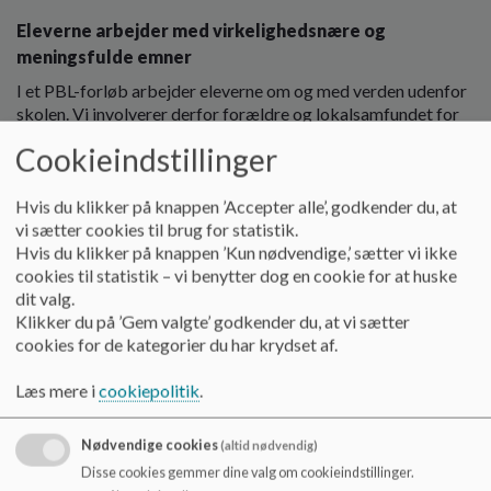
o
Eleverne arbejder med virkelighedsnære og
l
d
meningsfulde emner
e
I et PBL-forløb arbejder eleverne om og med verden udenfor
t
skolen. Vi involverer derfor forældre og lokalsamfundet for
at tilegne os viden og få feedback på virkelighedsnære og
Cookieindstillinger
meningsfulde emner.
Fysiske produkter besvarer engagerende spørgsmål
Hvis du klikker på knappen ’Accepter alle’, godkender du, at
vi sætter cookies til brug for statistik.
Eleverne samarbejder om at skabe fysiske produkter, der
Hvis du klikker på knappen ’Kun nødvendige,’ sætter vi ikke
besvarer et styrende og engagerende spørgsmål i projektet.
cookies til statistik – vi benytter dog en cookie for at huske
dit valg.
Alle fag er med til at belyse spørgsmålet, som kan være en
Klikker du på ’Gem valgte’ godkender du, at vi sætter
undren, et problem eller en designudfordring.
cookies for de kategorier du har krydset af.
Eksempler:
Læs mere i
cookiepolitik
.
Hvad er et godt hjerte?
Nødvendige cookies
(altid nødvendig)
Hvordan kan vi gøre vores legeplads mere pindsvinevenlig?
Disse cookies gemmer dine valg om cookieindstillinger.