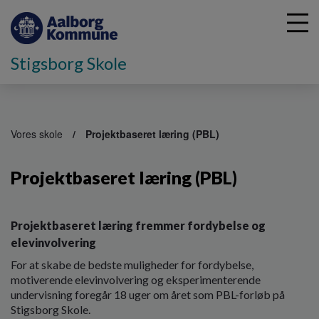
Stigsborg Skole
G
å
Vores skole
Projektbaseret læring (PBL)
t
i
Projektbaseret læring (PBL)
l
h
o
v
Projektbaseret læring fremmer fordybelse og
e
elevinvolvering
d
For at skabe de bedste muligheder for fordybelse,
i
motiverende elevinvolvering og eksperimenterende
n
undervisning foregår 18 uger om året som PBL-forløb på
d
Stigsborg Skole.
h