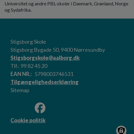
Universitet og andre PBL-skoler i Danmark, Grønland, Norge
og Sydafrika.
Stigsborg Skole
Stigsborg Bygade 50, 9400 Nørresundby
Stigsborgskole@aalborg.dk
Tlf.: 99 82 45 20
EAN NR.
5798003746531
Tilgængelighedserklæring
Sitemap
Cookie politik