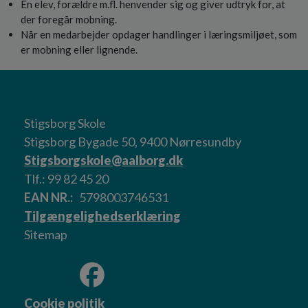
En elev, forældre m.fl. henvender sig og giver udtryk for, at
der foregår mobning.
Når en medarbejder opdager handlinger i læringsmiljøet, som
er mobning eller lignende.
Stigsborg Skole
Stigsborg Bygade 50, 9400 Nørresundby
Stigsborgskole@aalborg.dk
Tlf.: 99 82 45 20
EAN NR.
5798003746531
Tilgængelighedserklæring
Sitemap
Cookie politik