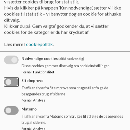
vi sætter cookies til brug for statistik.
hvilket i denne kontekst betyder, at vi i fællesskabet er åbne,
Hvis du klikker på knappen ’Kun nødvendige,’ sætter vi ikke
ordentlige og anerkendende overfor den enkelte elev i
cookies til statistik – vi benytter dog en cookie for at huske
fællesskabet - kun det vi ved noget om, kan vi gøre noget
dit valg.
ved, og det er også gældende, når der tales om mobning.
Klikker du på ’Gem valgte’ godkender du, at vi sætter
cookies for de kategorier du har krydset af.
Hvad er mobning?
Mobning er et gruppefænomen. Mobning forudsætter mere
Læs mere i
cookiepolitik
.
end blot et offer og en mobber, nemlig tilskuere eller
medløbere, som mere eller mindre bevidst accepterer
Nødvendige cookies
(altid nødvendig)
udstødelsen eller nedværdigelsen af et eller flere af gruppens
Disse cookies gemmer dine valg om cookieindstillinger.
medlemmer.
Formål
:
Funktionalitet
Mobning foregår i og omkring et gruppefællesskab både off-
SiteImprove
og online, hvor flere personer har mere eller mindre synlige
Trafikanalyse fra Siteimprove som bruges til at følge de
og skiftende roller.
besøgendes brug af siderne
Mobning kan være en måde at skabe et fællesskab på, når det
Formål
:
Analyse
ikke lykkes at samles i fællesskaber om andre
Matomo
emner/aktiviteter.
Trafikanalyse fra Matomo som bruges til at følge de besøgendes
Uanset om mobningen foregår via digitale medier eller i
brug af siderne.
andre fora, kan mobbeårsagen ikke udelukkende tillægges
Formål
:
Analyse