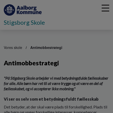
Stigsborg Skole
G
å
Vores skole
Antimobbestrategi
t
i
Antimobbestrategi
l
h
o
v
"På Stigsborg Skole arbejder vi med betydningsfulde fællesskaber
e
for alle. Alle børn har ret til at være trygge og at være en del af
d
fællesskabet, og vi accepterer ikke mobning."
i
Vi ser os selv som et betydningsfuldt fællesskab
n
d
Det betyder, at der skal være plads til forskellighed. Plads til
h
alle børn og unges forskellige interesser, kompetencer,