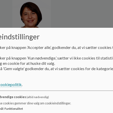
indstillinger
ker på knappen ’Accepter alle’, godkender du, at vi sætter cookies t
ker på knappen ’Kun nødvendige,’ sætter vi ikke cookies til statisti
Ilinca Aurelia Ciubotariu
 en cookie for at huske dit valg.
Sundhedsplejerske
å ’Gem valgte’ godkender du, at vi sætter cookies for de kategorie
Telefon: 25 20 09 77
Kontaktes på Aula
cookiepolitik
.
vendige cookies
(altid nødvendig)
se cookies gemmer dine valg om cookieindstillinger.
mål
:
Funktionalitet