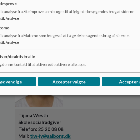
eImprove
ikanalyse fra Siteimprove som bruges til at følge de besøgendes brug af siderne
mål
:
Analyse
Marie Møller Nielsen
Skolepsykolog
tomo
Telefon: 93 52 01 88
fikanalyse fra Matomo som bruges til at følge de besøgendes brug af siderne.
Mail:
ppr-aalborg@aalborg.dk
mål
:
Analyse
iver/deaktivér alle
 denne kontakt til at aktivere/deaktivere alle apps.
nødvendige
Accepter valgte
Accepter 
Tijana Westh
Skolesocialrådgiver
Telefon: 25 20 08 08
Mail:
tiw-jv@aalborg.dk