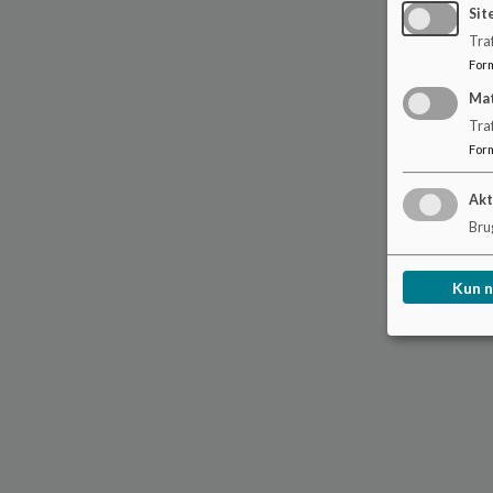
Sit
Traf
For
Ma
Tra
For
Akt
Brug
Kun 