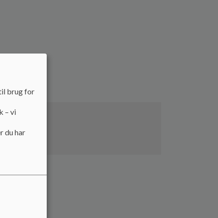
il brug for
k – vi
r du har