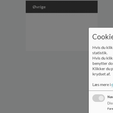
Øvrige
Cookie
Hvis du klik
statistik.
Hvis du klik
benytter dog
Klikker du p
krydset af.
Læs mere i
Nød
Dis
For